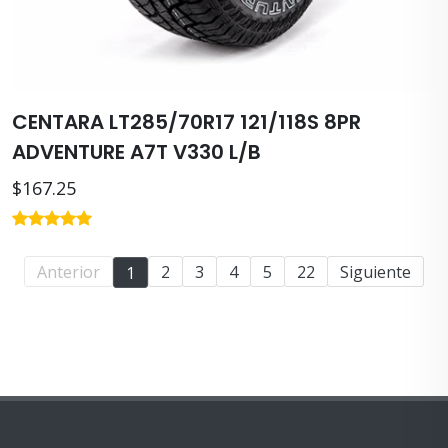
CENTARA LT285/70R17 121/118S 8PR
ADVENTURE A7T V330 L/B
$167.25
Anterior
2
3
4
5
22
Siguiente
1