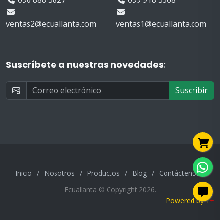
096 888 3827
099 918 3368
ventas2@ecuallanta.com
ventas1@ecuallanta.com
Suscríbete
a nuestras novedades:
Suscribir
Inicio
/
Nosotros
/
Productos
/
Blog
/
Contáctenos
Ecuallanta © Copyright 2026.
Powered by 1
+