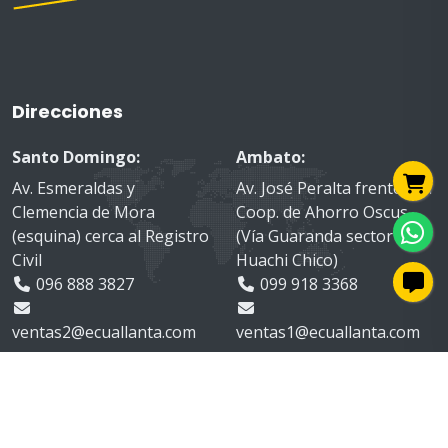
Direcciones
Santo Domingo:
Ambato:
Av. Esmeraldas y
Av. José Peralta frente a la
Clemencia de Mora
Coop. de Ahorro Oscus
(esquina) cerca al Registro
(Vía Guaranda sector
Civil
Huachi Chico)
096 888 3827
099 918 3368
ventas2@ecuallanta.com
ventas1@ecuallanta.com
Suscríbete
a nuestras novedades: